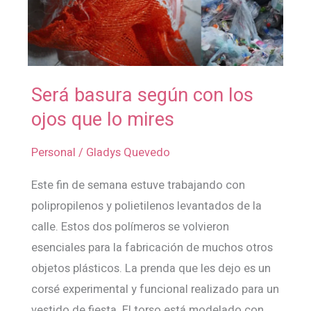
Será basura según con los
Será
basura
ojos que lo mires
según
Personal
/
Gladys Quevedo
con
los
Este fin de semana estuve trabajando con
ojos
polipropilenos y polietilenos levantados de la
que
calle. Estos dos polímeros se volvieron
lo
esenciales para la fabricación de muchos otros
mires
objetos plásticos. La prenda que les dejo es un
corsé experimental y funcional realizado para un
vestido de fiesta. El torso está modelado con